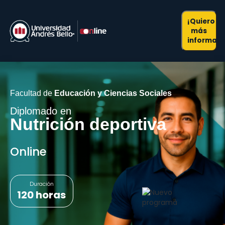
¡Quiero
más
informaci
Facultad de
Educación y Ciencias Sociales
Diplomado en
Nutrición deportiva
Online
Duración
120 horas