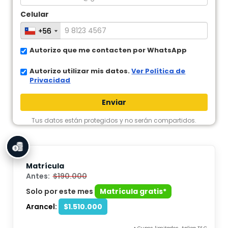
Celular
+56
+56
Autorizo que me contacten por WhatsApp
Autorizo utilizar mis datos.
Ver Política de
Privacidad
Enviar
Tus datos están protegidos y no serán compartidos.
Matrícula
Antes:
$190.000
Solo por este mes
Matrícula gratis*
Arancel:
$1.510.000
Cupos limitados. Aplica T&C