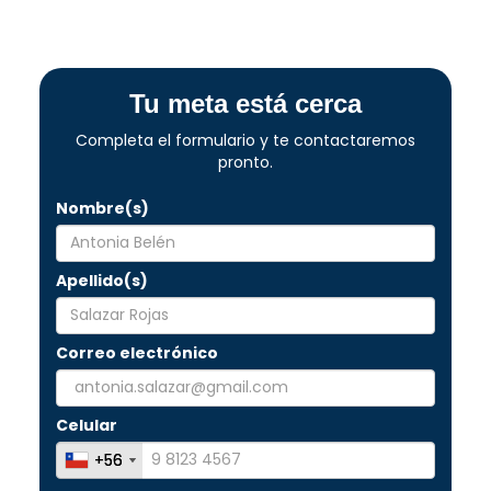
Diplomado en
Psicología Clínica
Tu meta está cerca
Infantil
Modalidad:
Online
Completa el formulario y te contactaremos
pronto.
Saber más
Nombre(s)
Apellido(s)
Diplomado en
Correo electrónico
Evaluación Educativa
para los Procesos de
Aprendizajes
Celular
Modalidad:
Online
+56
+56
Saber más