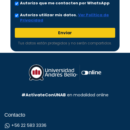
Autorizo que me contacten por WhatsApp
Autorizo utilizar mis datos.
Ver Política de
Privacidad
Enviar
Diplomado en
Neurociencia:
Tus datos están protegidos y no serán compartidos.
Herramientas Prácticas
para Generar
Aprendizaje en el Aula
Modalidad:
Online
Saber más
#ActívateConUNAB
en modalidad online
Contacto
+56 22 583 3336