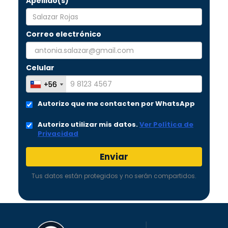
Apellido(s)
Saber más
Correo electrónico
Celular
+56
+56
Autorizo que me contacten por WhatsApp
Autorizo utilizar mis datos.
Ver Política de
Diplomado en
Privacidad
Innovación Educativa
para la Gestión de los
Procesos de Enseñanza -
Enviar
Aprendizaje
Modalidad:
Online
Tus datos están protegidos y no serán compartidos.
Saber más