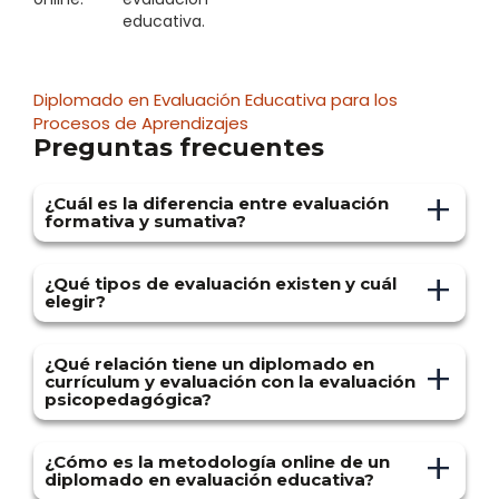
Diplomado en Evaluación Educativa para los
Procesos de Aprendizajes
Preguntas frecuentes
+
¿Cuál es la diferencia entre evaluación
formativa y sumativa?
La evaluación formativa se realiza durante el
proceso de aprendizaje para identificar fortalezas y
+
¿Qué tipos de evaluación existen y cuál
áreas de mejora para ajustar la enseñanza. La
elegir?
sumativa se aplica al final de un periodo para
valorar si se alcanzaron los objetivos. La primera
Existen evaluaciones diagnósticas, formativas,
guía el aprendizaje en tiempo real; la segunda
sumativas, cualitativas, cuantitativas y por
verifica resultados.
+
¿Qué relación tiene un diplomado en
competencias. La diagnóstica explora saberes
currículum y evaluación con la evaluación
previos; la formativa apoya el proceso; la sumativa
psicopedagógica?
mide logros finales. La cualitativa interpreta y
reflexiona; la cuantitativa usa datos objetivos. La
Ambos buscan mejorar la enseñanza y el
elección depende del propósito educativo y del
aprendizaje. El diplomado aporta herramientas para
+
enfoque pedagógico.
¿Cómo es la metodología online de un
diseñar propuestas educativas coherentes; la
diplomado en evaluación educativa?
evaluación psicopedagógica considera las