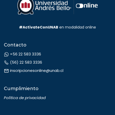
#ActívateConUNAB
en modalidad online
Contacto
Diplomado en
Neurociencia:
+56 22 583 3336
Herramientas Prácticas
para Generar
(56) 22 583 3336
Aprendizaje en el Aula
Modalidad:
Online
inscripcionesonline@unab.cl
Cumplimiento
Saber más
Política de privacidad